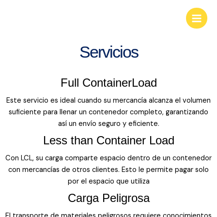
Ir
KGS Businees Group
Main
al
Look deep into nature, and you will
Men
contenido
understand everything better.
Servicios
Full ContainerLoad
Este servicio es ideal cuando su mercancía alcanza el volumen
suficiente para llenar un contenedor completo, garantizando
así un envío seguro y eficiente.
Less than Container Load
Con LCL, su carga comparte espacio dentro de un contenedor
con mercancías de otros clientes. Esto le permite pagar solo
por el espacio que utiliza
Carga Peligrosa
El transporte de materiales peligrosos requiere conocimientos