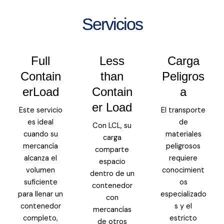
Servicios
Full
Less
Carga
Contain
than
Peligros
erLoad
Contain
a
er Load
Este servicio
El transporte
es ideal
de
Con LCL, su
cuando su
materiales
carga
mercancía
peligrosos
comparte
alcanza el
requiere
espacio
volumen
conocimient
dentro de un
suficiente
os
contenedor
para llenar un
especializado
con
contenedor
s y el
mercancías
completo,
estricto
de otros