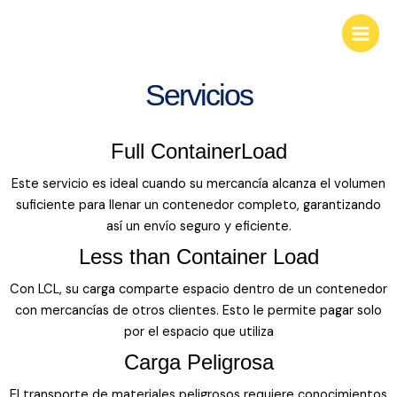
Ir
KGS Businees Group
Main
al
Look deep into nature, and you will
Menu
contenido
understand everything better.
Servicios
Full ContainerLoad
Este servicio es ideal cuando su mercancía alcanza el volumen
suficiente para llenar un contenedor completo, garantizando
así un envío seguro y eficiente.
Less than Container Load
Con LCL, su carga comparte espacio dentro de un contenedor
con mercancías de otros clientes. Esto le permite pagar solo
por el espacio que utiliza
Carga Peligrosa
El transporte de materiales peligrosos requiere conocimientos