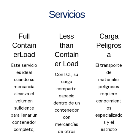
Servicios
Full
Less
Carga
Contain
than
Peligros
erLoad
Contain
a
er Load
Este servicio
El transporte
es ideal
de
Con LCL, su
cuando su
materiales
carga
mercancía
peligrosos
comparte
alcanza el
requiere
espacio
volumen
conocimient
dentro de un
suficiente
os
contenedor
para llenar un
especializado
con
contenedor
s y el
mercancías
completo,
estricto
de otros