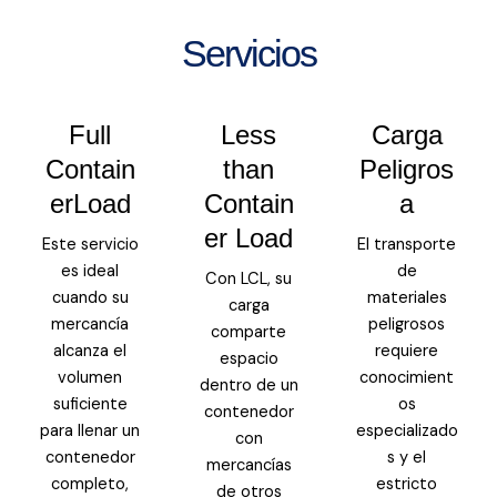
Servicios
Full
Less
Carga
Contain
than
Peligros
erLoad
Contain
a
er Load
Este servicio
El transporte
es ideal
de
Con LCL, su
cuando su
materiales
carga
mercancía
peligrosos
comparte
alcanza el
requiere
espacio
volumen
conocimient
dentro de un
suficiente
os
contenedor
para llenar un
especializado
con
contenedor
s y el
mercancías
completo,
estricto
de otros