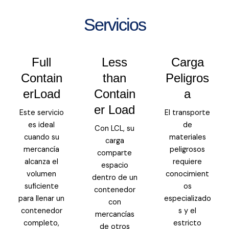
Servicios
Full
Less
Carga
Contain
than
Peligros
erLoad
Contain
a
er Load
Este servicio
El transporte
es ideal
de
Con LCL, su
cuando su
materiales
carga
mercancía
peligrosos
comparte
alcanza el
requiere
espacio
volumen
conocimient
dentro de un
suficiente
os
contenedor
para llenar un
especializado
con
contenedor
s y el
mercancías
completo,
estricto
de otros