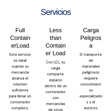
Servicios
Full
Less
Carga
Contain
than
Peligros
erLoad
Contain
a
er Load
Este servicio
El transporte
es ideal
de
Con LCL, su
cuando su
materiales
carga
mercancía
peligrosos
comparte
alcanza el
requiere
espacio
volumen
conocimient
dentro de un
suficiente
os
contenedor
para llenar un
especializado
con
contenedor
s y el
mercancías
completo,
estricto
de otros