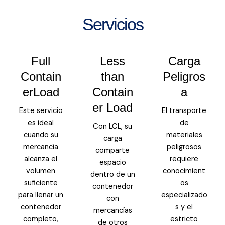
Servicios
Full
Less
Carga
Contain
than
Peligros
erLoad
Contain
a
er Load
Este servicio
El transporte
es ideal
de
Con LCL, su
cuando su
materiales
carga
mercancía
peligrosos
comparte
alcanza el
requiere
espacio
volumen
conocimient
dentro de un
suficiente
os
contenedor
para llenar un
especializado
con
contenedor
s y el
mercancías
completo,
estricto
de otros