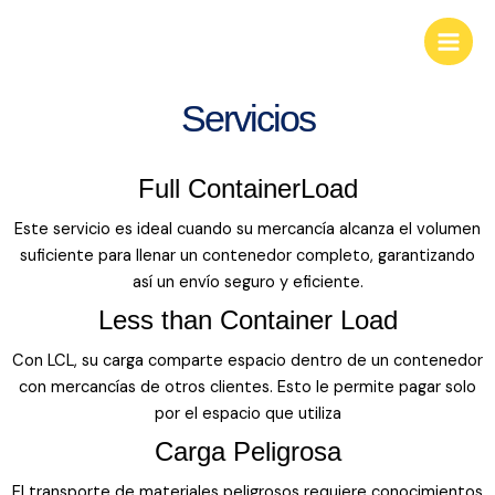
Ir
KGS Businees Group
Main
al
Look deep into nature, and you will
Men
contenido
understand everything better.
Servicios
Full ContainerLoad
Este servicio es ideal cuando su mercancía alcanza el volumen
suficiente para llenar un contenedor completo, garantizando
así un envío seguro y eficiente.
Less than Container Load
Con LCL, su carga comparte espacio dentro de un contenedor
con mercancías de otros clientes. Esto le permite pagar solo
por el espacio que utiliza
Carga Peligrosa
El transporte de materiales peligrosos requiere conocimientos