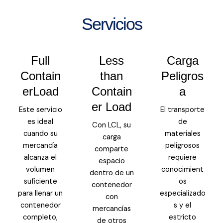
Servicios
Full
Less
Carga
Contain
than
Peligros
erLoad
Contain
a
er Load
Este servicio
El transporte
es ideal
de
Con LCL, su
cuando su
materiales
carga
mercancía
peligrosos
comparte
alcanza el
requiere
espacio
volumen
conocimient
dentro de un
suficiente
os
contenedor
para llenar un
especializado
con
contenedor
s y el
mercancías
completo,
estricto
de otros