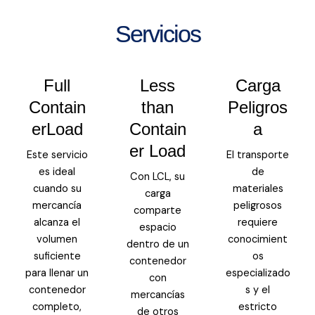
Servicios
Full
Less
Carga
Contain
than
Peligros
erLoad
Contain
a
er Load
Este servicio
El transporte
es ideal
de
Con LCL, su
cuando su
materiales
carga
mercancía
peligrosos
comparte
alcanza el
requiere
espacio
volumen
conocimient
dentro de un
suficiente
os
contenedor
para llenar un
especializado
con
contenedor
s y el
mercancías
completo,
estricto
de otros