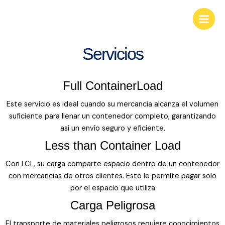
Ir
KGS Businees Group
Main
al
Look deep into nature, and you will
Men
contenido
understand everything better.
Servicios
Full ContainerLoad
Este servicio es ideal cuando su mercancía alcanza el volumen
suficiente para llenar un contenedor completo, garantizando
así un envío seguro y eficiente.
Less than Container Load
Con LCL, su carga comparte espacio dentro de un contenedor
con mercancías de otros clientes. Esto le permite pagar solo
por el espacio que utiliza
Carga Peligrosa
El transporte de materiales peligrosos requiere conocimientos