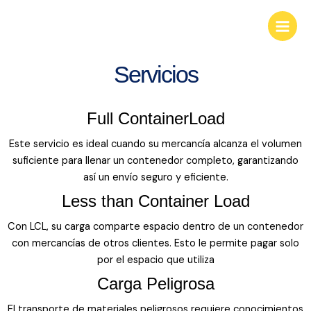
Ir
KGS Businees Group
Main
al
Look deep into nature, and you will
Menu
contenido
understand everything better.
Servicios
Full ContainerLoad
Este servicio es ideal cuando su mercancía alcanza el volumen
suficiente para llenar un contenedor completo, garantizando
así un envío seguro y eficiente.
Less than Container Load
Con LCL, su carga comparte espacio dentro de un contenedor
con mercancías de otros clientes. Esto le permite pagar solo
por el espacio que utiliza
Carga Peligrosa
El transporte de materiales peligrosos requiere conocimientos