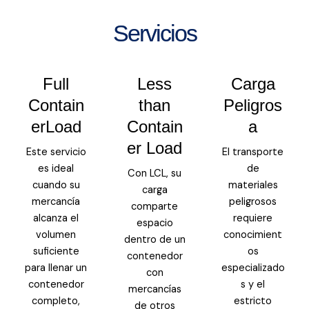
Servicios
Full
Less
Carga
Contain
than
Peligros
erLoad
Contain
a
er Load
Este servicio
El transporte
es ideal
de
Con LCL, su
cuando su
materiales
carga
mercancía
peligrosos
comparte
alcanza el
requiere
espacio
volumen
conocimient
dentro de un
suficiente
os
contenedor
para llenar un
especializado
con
contenedor
s y el
mercancías
completo,
estricto
de otros