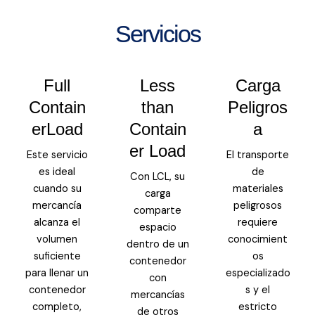
Servicios
Full
Less
Carga
Contain
than
Peligros
erLoad
Contain
a
er Load
Este servicio
El transporte
es ideal
de
Con LCL, su
cuando su
materiales
carga
mercancía
peligrosos
comparte
alcanza el
requiere
espacio
volumen
conocimient
dentro de un
suficiente
os
contenedor
para llenar un
especializado
con
contenedor
s y el
mercancías
completo,
estricto
de otros