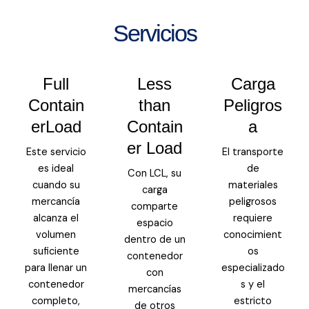
Servicios
Full
Less
Carga
Contain
than
Peligros
erLoad
Contain
a
er Load
Este servicio
El transporte
es ideal
de
Con LCL, su
cuando su
materiales
carga
mercancía
peligrosos
comparte
alcanza el
requiere
espacio
volumen
conocimient
dentro de un
suficiente
os
contenedor
para llenar un
especializado
con
contenedor
s y el
mercancías
completo,
estricto
de otros