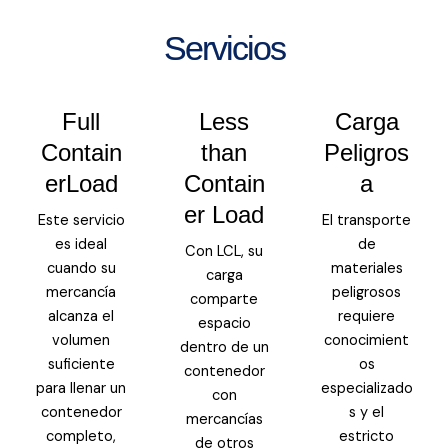
Servicios
Full
Less
Carga
Contain
than
Peligros
erLoad
Contain
a
er Load
Este servicio
El transporte
es ideal
de
Con LCL, su
cuando su
materiales
carga
mercancía
peligrosos
comparte
alcanza el
requiere
espacio
volumen
conocimient
dentro de un
suficiente
os
contenedor
para llenar un
especializado
con
contenedor
s y el
mercancías
completo,
estricto
de otros