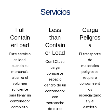
Servicios
Full
Less
Carga
Contain
than
Peligros
erLoad
Contain
a
er Load
Este servicio
El transporte
es ideal
de
Con LCL, su
cuando su
materiales
carga
mercancía
peligrosos
comparte
alcanza el
requiere
espacio
volumen
conocimient
dentro de un
suficiente
os
contenedor
para llenar un
especializado
con
contenedor
s y el
mercancías
completo,
estricto
de otros