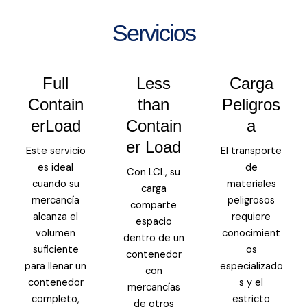
Servicios
Full
Less
Carga
Contain
than
Peligros
erLoad
Contain
a
er Load
Este servicio
El transporte
es ideal
de
Con LCL, su
cuando su
materiales
carga
mercancía
peligrosos
comparte
alcanza el
requiere
espacio
volumen
conocimient
dentro de un
suficiente
os
contenedor
para llenar un
especializado
con
contenedor
s y el
mercancías
completo,
estricto
de otros