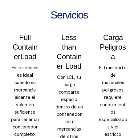
Servicios
Full
Less
Carga
Contain
than
Peligros
erLoad
Contain
a
er Load
Este servicio
El transporte
es ideal
de
Con LCL, su
cuando su
materiales
carga
mercancía
peligrosos
comparte
alcanza el
requiere
espacio
volumen
conocimient
dentro de un
suficiente
os
contenedor
para llenar un
especializado
con
contenedor
s y el
mercancías
completo,
estricto
de otros