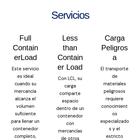
Servicios
Full
Less
Carga
Contain
than
Peligros
erLoad
Contain
a
er Load
Este servicio
El transporte
es ideal
de
Con LCL, su
cuando su
materiales
carga
mercancía
peligrosos
comparte
alcanza el
requiere
espacio
volumen
conocimient
dentro de un
suficiente
os
contenedor
para llenar un
especializado
con
contenedor
s y el
mercancías
completo,
estricto
de otros