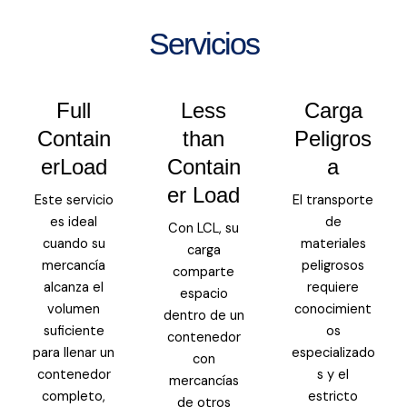
Servicios
Full
Less
Carga
Contain
than
Peligros
erLoad
Contain
a
er Load
Este servicio
El transporte
es ideal
de
Con LCL, su
cuando su
materiales
carga
mercancía
peligrosos
comparte
alcanza el
requiere
espacio
volumen
conocimient
dentro de un
suficiente
os
contenedor
para llenar un
especializado
con
contenedor
s y el
mercancías
completo,
estricto
de otros