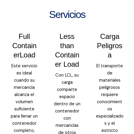
Servicios
Full
Less
Carga
Contain
than
Peligros
erLoad
Contain
a
er Load
Este servicio
El transporte
es ideal
de
Con LCL, su
cuando su
materiales
carga
mercancía
peligrosos
comparte
alcanza el
requiere
espacio
volumen
conocimient
dentro de un
suficiente
os
contenedor
para llenar un
especializado
con
contenedor
s y el
mercancías
completo,
estricto
de otros