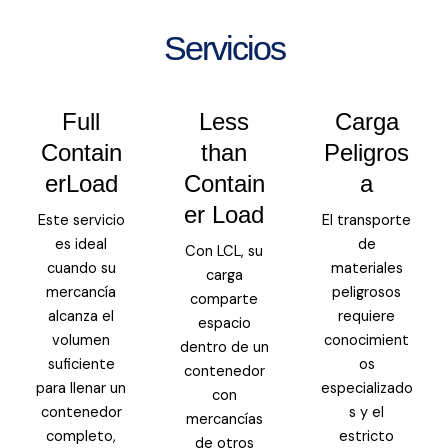
Servicios
Full
Less
Carga
Contain
than
Peligros
erLoad
Contain
a
er Load
Este servicio
El transporte
es ideal
de
Con LCL, su
cuando su
materiales
carga
mercancía
peligrosos
comparte
alcanza el
requiere
espacio
volumen
conocimient
dentro de un
suficiente
os
contenedor
para llenar un
especializado
con
contenedor
s y el
mercancías
completo,
estricto
de otros