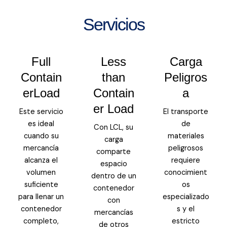
Servicios
Full
Less
Carga
Contain
than
Peligros
erLoad
Contain
a
er Load
Este servicio
El transporte
es ideal
de
Con LCL, su
cuando su
materiales
carga
mercancía
peligrosos
comparte
alcanza el
requiere
espacio
volumen
conocimient
dentro de un
suficiente
os
contenedor
para llenar un
especializado
con
contenedor
s y el
mercancías
completo,
estricto
de otros