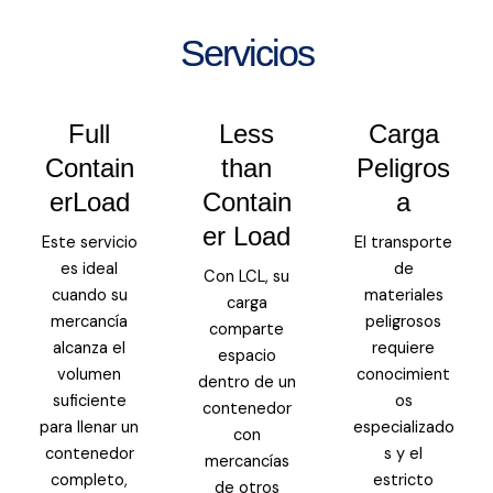
Servicios
Full
Less
Carga
Contain
than
Peligros
erLoad
Contain
a
er Load
Este servicio
El transporte
es ideal
de
Con LCL, su
cuando su
materiales
carga
mercancía
peligrosos
comparte
alcanza el
requiere
espacio
volumen
conocimient
dentro de un
suficiente
os
contenedor
para llenar un
especializado
con
contenedor
s y el
mercancías
completo,
estricto
de otros