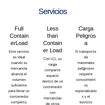
Servicios
Full
Less
Carga
Contain
than
Peligros
erLoad
Contain
a
er Load
Este servicio
El transporte
es ideal
de
Con LCL, su
cuando su
materiales
carga
mercancía
peligrosos
comparte
alcanza el
requiere
espacio
volumen
conocimient
dentro de un
suficiente
os
contenedor
para llenar un
especializado
con
contenedor
s y el
mercancías
completo,
estricto
de otros