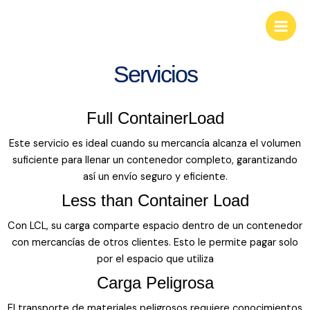
Ir
KGS Businees Group
Main
al
Look deep into nature, and you will
Men
contenido
understand everything better.
Servicios
Full ContainerLoad
Este servicio es ideal cuando su mercancía alcanza el volumen
suficiente para llenar un contenedor completo, garantizando
así un envío seguro y eficiente.
Less than Container Load
Con LCL, su carga comparte espacio dentro de un contenedor
con mercancías de otros clientes. Esto le permite pagar solo
por el espacio que utiliza
Carga Peligrosa
El transporte de materiales peligrosos requiere conocimientos