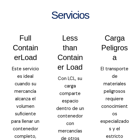
Servicios
Full
Less
Carga
Contain
than
Peligros
erLoad
Contain
a
er Load
Este servicio
El transporte
es ideal
de
Con LCL, su
cuando su
materiales
carga
mercancía
peligrosos
comparte
alcanza el
requiere
espacio
volumen
conocimient
dentro de un
suficiente
os
contenedor
para llenar un
especializado
con
contenedor
s y el
mercancías
completo,
estricto
de otros