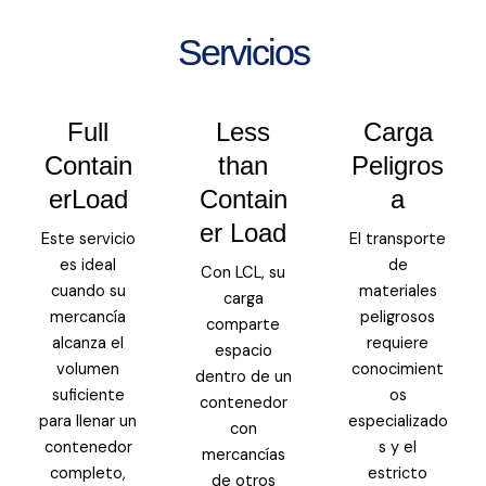
Servicios
Full
Less
Carga
Contain
than
Peligros
erLoad
Contain
a
er Load
Este servicio
El transporte
es ideal
de
Con LCL, su
cuando su
materiales
carga
mercancía
peligrosos
comparte
alcanza el
requiere
espacio
volumen
conocimient
dentro de un
suficiente
os
contenedor
para llenar un
especializado
con
contenedor
s y el
mercancías
completo,
estricto
de otros