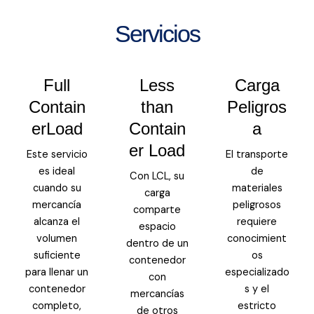
Servicios
Full
Less
Carga
Contain
than
Peligros
erLoad
Contain
a
er Load
Este servicio
El transporte
es ideal
de
Con LCL, su
cuando su
materiales
carga
mercancía
peligrosos
comparte
alcanza el
requiere
espacio
volumen
conocimient
dentro de un
suficiente
os
contenedor
para llenar un
especializado
con
contenedor
s y el
mercancías
completo,
estricto
de otros