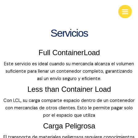
Ir
KGS Businees Group
Main
al
Look deep into nature, and you will
Men
contenido
understand everything better.
Servicios
Full ContainerLoad
Este servicio es ideal cuando su mercancía alcanza el volumen
suficiente para llenar un contenedor completo, garantizando
así un envío seguro y eficiente.
Less than Container Load
Con LCL, su carga comparte espacio dentro de un contenedor
con mercancías de otros clientes. Esto le permite pagar solo
por el espacio que utiliza
Carga Peligrosa
El transporte de materiales peligrosos requiere conocimientos